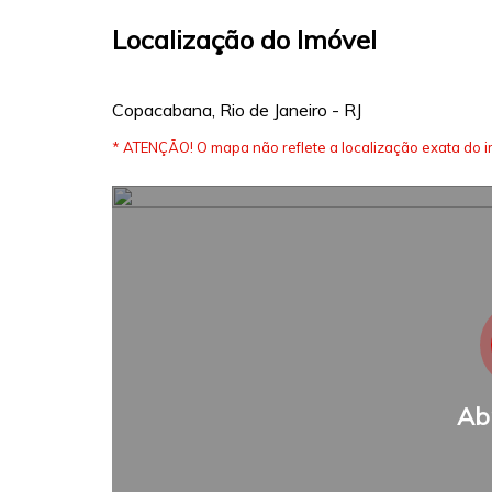
Localização do Imóvel
Copacabana, Rio de Janeiro - RJ
* ATENÇÃO! O mapa não reflete a localização exata do i
Ab