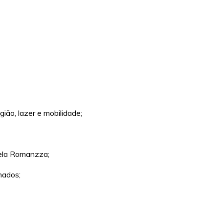
ião, lazer e mobilidade;
pela Romanzza;
mados;