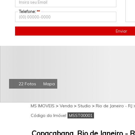
Telefone:
**
Enviar
22 Fotos
Mapa
MS IMOVEIS
>
Venda
>
Studio
>
Rio de Janeiro - RJ
Código do Imóvel
MSST00001
Copacabana, Rio de Janeiro - R