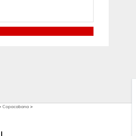
>
Copacabana
>
J