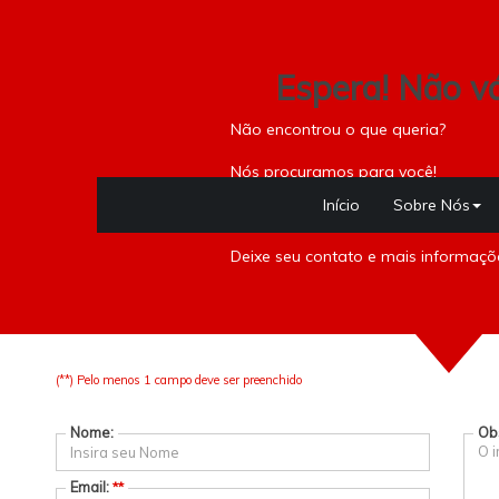
Espera! Não vá
MS IMOVEIS
Não encontrou o que queria?
(
21
)
3197-4997
Nós procuramos para você!
Início
Sobre Nós
Deixe seu contato e mais informaçõe
Studio à venda em Copacabana
(**) Pelo menos 1 campo deve ser preenchido
Nome:
Ob
Email:
**