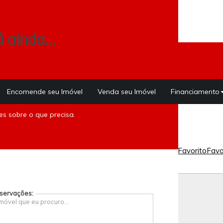
 ainda...
Encomende seu Imóvel
Venda seu Imóvel
Financiamento
s sobre o que precisa.
, Rio de Janeiro 38m²
Favorito
Favo
servações: