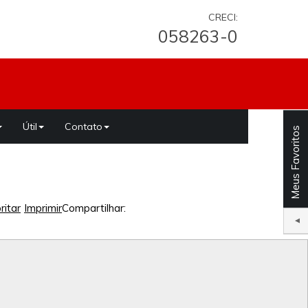
CRECI:
058263-0
Útil
Contato
Meus Favoritos
ritar
Imprimir
Compartilhar: